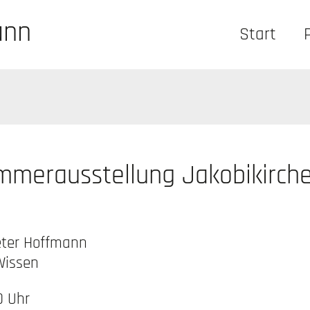
ann
Start
mmerausstellung Jakobikirch
eter Hoffmann
 Wissen
0 Uhr